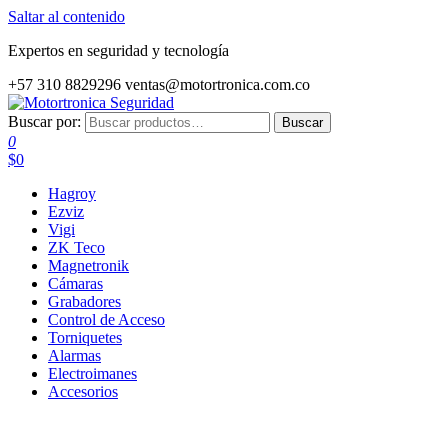
Saltar al contenido
Expertos en seguridad y tecnología
+57 310 8829296
ventas@motortronica.com.co
Buscar por:
Buscar
Motortronica Seguridad
Su Aliado en Sistemas de Seguridad
0
$0
Hagroy
Ezviz
Vigi
ZK Teco
Magnetronik
Cámaras
Grabadores
Control de Acceso
Torniquetes
Alarmas
Electroimanes
Accesorios